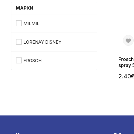
МАРКИ
MILMIL
LORENAY DISNEY
Frosch
FROSCH
spray 
хигие
2.40
препа