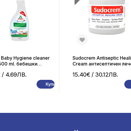
 Baby Hygiene cleaner
Sudocrem Antiseptic Heal
500 ml. бебешки
Cream антисептичен леч
нен почистващ
крем 400 гр.
€
/ 4.69ЛВ.
15.40€
/ 30.12ЛВ.
рат
Купи