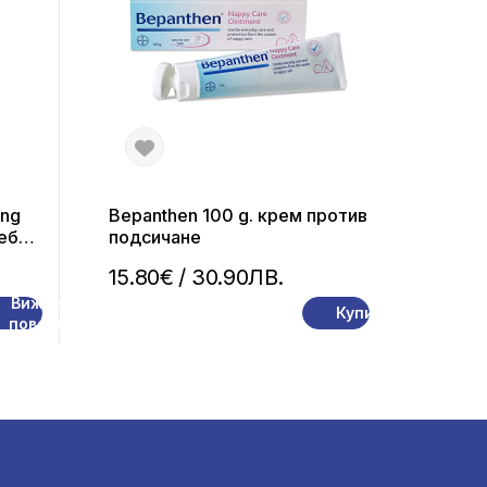
ing
Bepanthen 100 g. крем против
ебен
подсичане
15.80€
/ 30.90ЛВ.
Вижте
Купи
повече