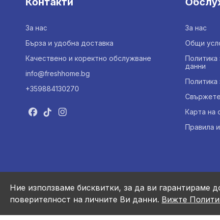
Контакти
Обслу
За нас
За нас
Бърза и удобна доставка
Общи усл
Качествено и коректно обслужване
Политика 
данни
info@freshhome.bg
Политика 
+359884130270
Свържете 
Карта на 
Правила и
Ние използваме бисквитки, за да ви гарантираме д
поверителност на личните Ви данни.
Вижте Полити