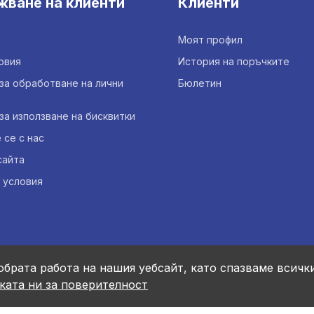
жване на клиенти
Клиенти
Моят профил
овия
История на поръчките
за обработване на лични
Бюлетин
за използване на бисквитки
се с нас
сайта
 условия
обрата работа на нашия уебсайт, като спазваме всичк
ката ни за поверителност