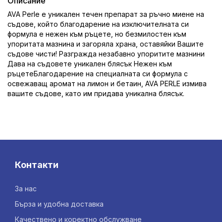
Описание
AVA Perle е уникален течен препарат за ръчно миене на
съдове, който благодарение на изключителната си
формула е нежен към ръцете, но безмилостен към
упоритата мазнина и загоряла храна, оставяйки Вашите
съдове чисти! Разгражда незабавно упоритите мазнини
Дава на съдовете уникален блясък Нежен към
ръцетеБлагодарение на специалната си формула с
освежаващ аромат на лимон и бетаин, AVA PERLE измива
вашите съдове, като им придава уникална блясък.
Контакти
За нас
Бърза и удобна доставка
Качествено и коректно обслужване