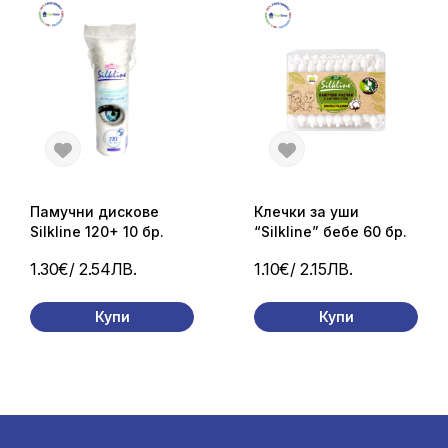
Памучни дискове
Клечки за уши
Silkline 120+ 10 бр.
“Silkline” бебе 60 бр.
1.30€
/ 2.54ЛВ.
1.10€
/ 2.15ЛВ.
Купи
Купи