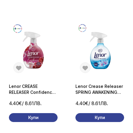
Lenor CREASE
Lenor Crease Releaser
RELEASER Confidence
SPRING AWAKENING
Jasmine & Red Berries
500 ml. спрей
4.40€
/ 8.61ЛВ.
4.40€
/ 8.61ЛВ.
C500 ml. спрей
изглаждащ тъканите
изглаждащ тъканите
Купи
Купи