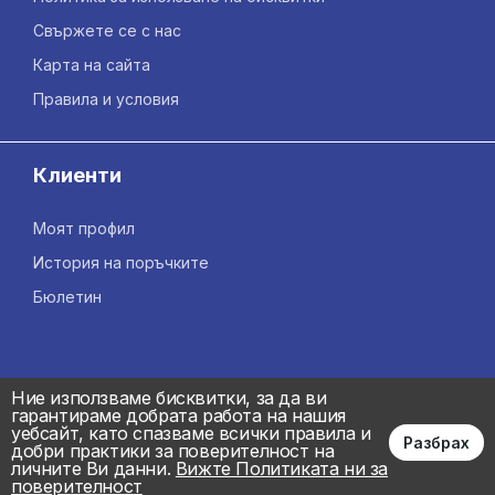
Свържете се с нас
Карта на сайта
Правила и условия
Клиенти
Моят профил
История на поръчките
Бюлетин
Ние използваме бисквитки, за да ви
гарантираме добрата работа на нашия
уебсайт, като спазваме всички правила и
Разбрах
добри практики за поверителност на
личните Ви данни.
Вижте Политиката ни за
поверителност