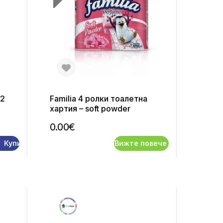
 2
Familia 4 ролки тоалетна
хартия – soft powder
0.00€
Купи
Вижте повече