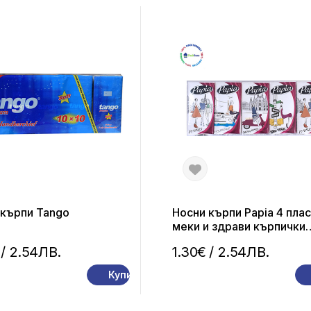
 кърпи Tango
Носни кърпи Papia 4 плас
меки и здрави кърпички
10*10 бр.
/ 2.54ЛВ.
1.30€
/ 2.54ЛВ.
Купи