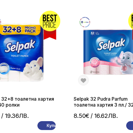
 32+8 тоалетна хартия
Selpak 32 Pudra Parfum
 40 ролки
тоалетна хартия 3 пл./ 3
ролки
/ 19.36ЛВ.
8.50€
/ 16.62ЛВ.
Купи