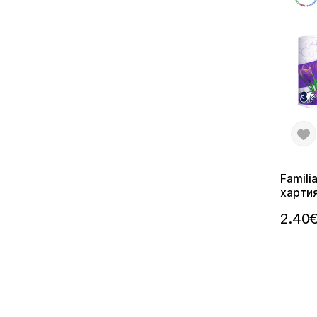
Famili
хартия
2.40