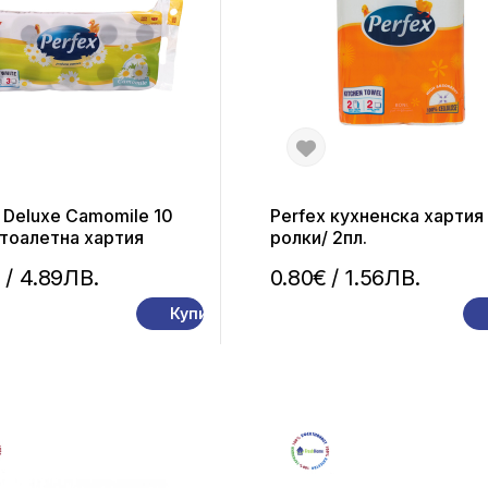
 Deluxe Camomile 10
Perfex кухненска хартия
 тоалетна хартия
ролки/ 2пл.
€
/ 4.89ЛВ.
0.80€
/ 1.56ЛВ.
Купи