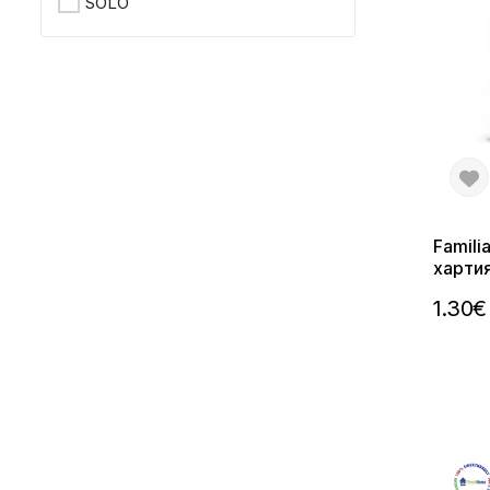
SOLO
Famili
хартия
1.30€