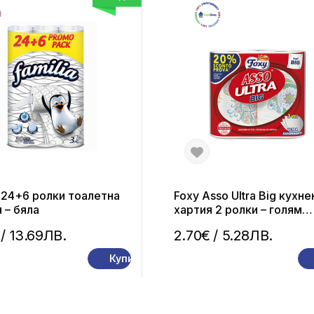
 24+6 ролки тоалетна
Foxy Asso Ultra Big кухне
 – бяла
хартия 2 ролки – голям
формат, висока попивае
/ 13.69ЛВ.
2.70€
/ 5.28ЛВ.
Купи