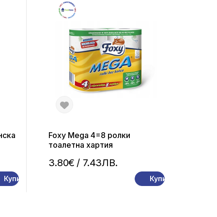
нска
Foxy Mega 4=8 ролки
тоалетна хартия
мост
3.80€
/ 7.43ЛВ.
Купи
Купи