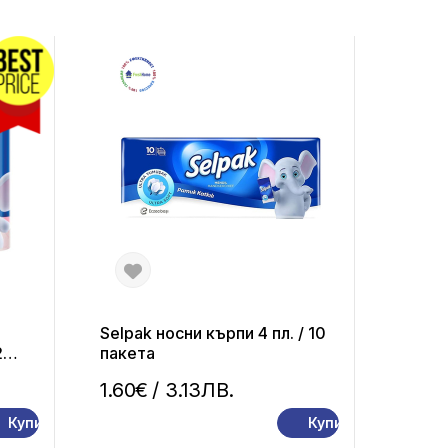
Selpak носни кърпи 4 пл. / 10
2
пакета
1.60€
/ 3.13ЛВ.
Купи
Купи