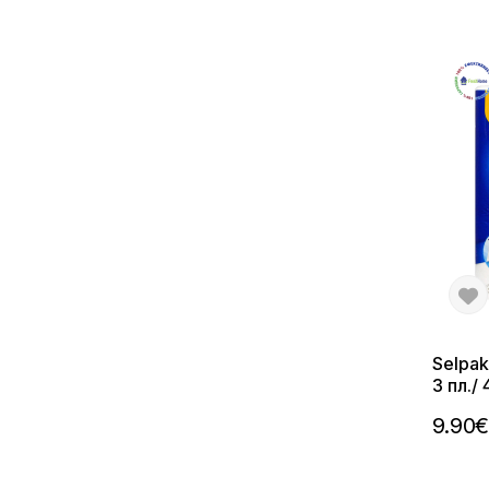
Selpak
3 пл./
9.90€