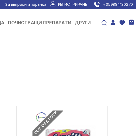
За въпроси и поръчки
РЕГИСТРИРАНЕ
+359884130270
ЦА
ПОЧИСТВАЩИ ПРЕПАРАТИ
ДРУГИ
OUT OF STOCK