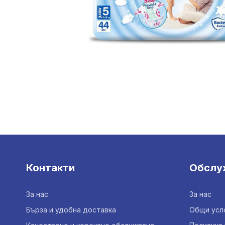
Контакти
Обслу
За нас
За нас
Бърза и удобна доставка
Общи усл