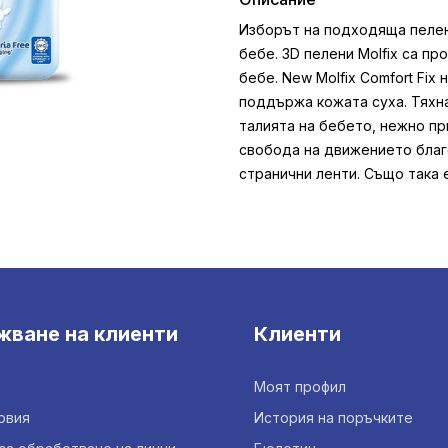
Изборът на подходяща пелен
бебе. 3D пелени Molfix са п
бебе. New Molfix Comfort Fix
поддържа кожата суха. Тяхн
талията на бебето, нежно пр
свобода на движението благ
странични ленти. Също така 
жване на клиенти
Клиенти
Моят профил
овия
История на поръчките