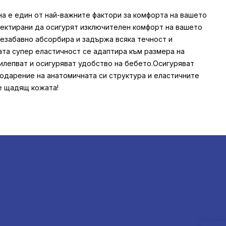
а е един от най-важните фактори за комфорта на вашето
роектирани да осигурят изключителен комфорт на вашето
 незабавно абсорбира и задържа всяка течност и
ата супер еластичност се адаптира към размера на
илепват и осигуряват удобство на бебето.Осигуряват
одарение на анатомичната си структура и еластичните
е щадящ кожата!