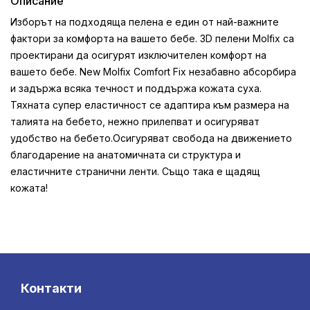
Описание
Изборът на подходяща пелена е един от най-важните
фактори за комфорта на вашето бебе. 3D пелени Molfix са
проектирани да осигурят изключителен комфорт на
вашето бебе. New Molfix Comfort Fix незабавно абсорбира
и задържа всяка течност и поддържа кожата суха.
Тяхната супер еластичност се адаптира към размера на
талията на бебето, нежно прилепват и осигуряват
удобство на бебето.Осигуряват свобода на движението
благодарение на анатомичната си структура и
еластичните странични ленти. Също така е щадящ
кожата!
Контакти