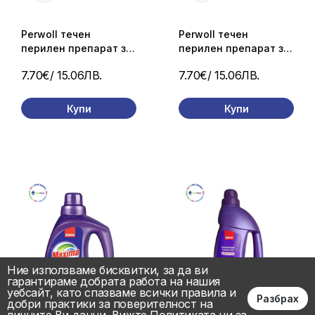
Perwoll течен
Perwoll течен
перилен препарат за
перилен препарат за
цветно пране. 72
тъмни и черни дрехи
7.70€
/ 15.06ЛВ.
7.70€
/ 15.06ЛВ.
пранета/ 3.96 л.
72 пранета/ 3.96 л.
Купи
Купи
Ние използваме бисквитки, за да ви
гарантираме добрата работа на нашия
уебсайт, като спазваме всички правила и
Разбрах
добри практики за поверителност на