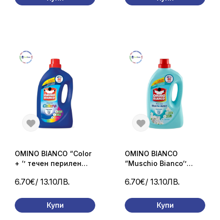
OMINO BIANCO “Color
OMINO BIANCO
+ ‘’ течен перилен
“Muschio Bianco‘’
препарат за цветно
универсален течен
6.70€
/ 13.10ЛВ.
6.70€
/ 13.10ЛВ.
пране 44 пранета
перилен препарат 44
/1760 мл.
пранета /1760 мл.
Купи
Купи