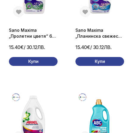
Sano Maxima
Sano Maxima
„Пролетни цветя“ 60
„Планинска свежест“
пранета/ 3л.
60 пранета/ 3л.
15.40€
/ 30.12ЛВ.
15.40€
/ 30.12ЛВ.
Купи
Купи