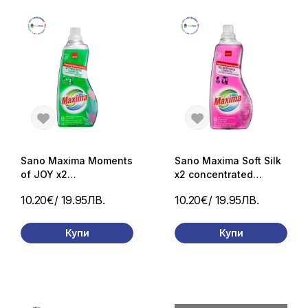
Sano Maxima Moments
Sano Maxima Soft Silk
of JOY x2
x2 concentrated
concentrated laundery
laundery gel перилен
10.20€
/ 19.95ЛВ.
10.20€
/ 19.95ЛВ.
gel перилен препарат
препарат 2X
2X концентриран 60
концентриран 60 пр,/
пр. / 1,5л.
1,5л.
Купи
Купи