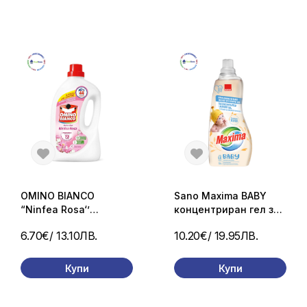
OMINO BIANCO
Sano Maxima BABY
“Ninfea Rosa‘’
концентриран гел за
универсален течен
пране с пшеничен
6.70€
/ 13.10ЛВ.
10.20€
/ 19.95ЛВ.
перилен препарат 44
зародиш за бебета и
пранета /1760 мл.
чувствителна кожа
1.5 L / 60 пранета
Купи
Купи