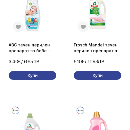
ABC течен перилен
Frosch Mandel течен
препарат за бебе – 1,5
перилен препарат за
л
вълна и коприна 40
3.40€
/ 6.65ЛВ.
6.10€
/ 11.93ЛВ.
пр./ 1,5 л.
Купи
Купи