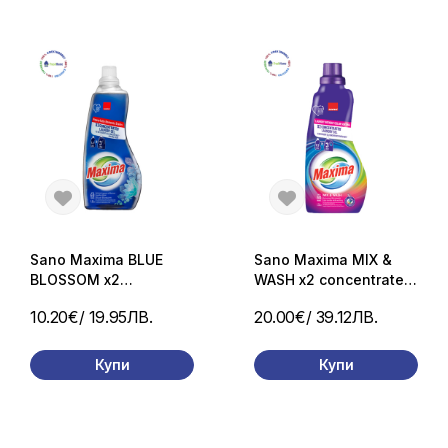
Sano Maxima BLUE
Sano Maxima MIX &
BLOSSOM x2
WASH x2 concentrated
concentrated laundery
laundery gel перилен
10.20€
/ 19.95ЛВ.
20.00€
/ 39.12ЛВ.
gel перилен препарат
препарат 2X
2X концентриран 60
концентриран 60 пр,/
пр. / 1,5л.
1,5л.
Купи
Купи