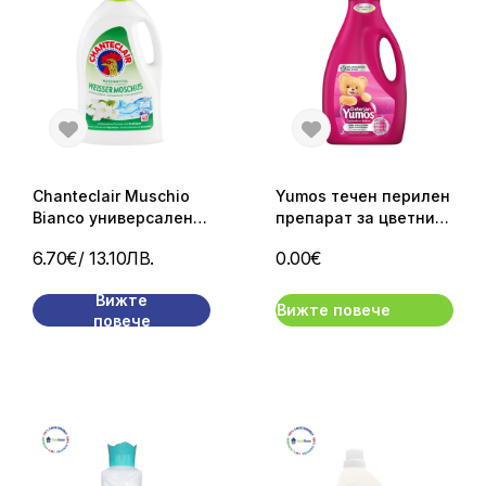
Chanteclair Muschio
Yumos течен перилен
Bianco универсален
препарат за цветни
течен перилен
дрехи 42 пранета/
6.70€
/ 13.10ЛВ.
0.00€
препарат 1800 мл
2520 мл.
Вижте
Вижте повече
повече