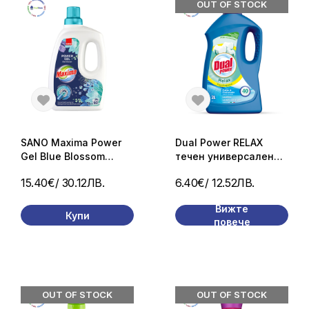
OUT OF STOCK
SANO Maxima Power
Dual Power RELAX
Gel Blue Blossom
течен универсален
Течен перилен
перилен препарат 40
15.40€
/ 30.12ЛВ.
6.40€
/ 12.52ЛВ.
препарат 60 пранета/
пранета/ 2л.
3л.
Вижте
Купи
повече
OUT OF STOCK
OUT OF STOCK