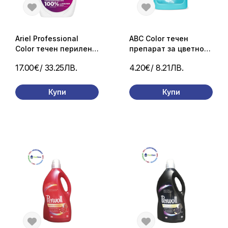
Ariel Professional
ABC Color течен
Color течен перилен
препарат за цветно
препарат 70 пранета/
пране – 2.7 л (50
17.00€
/ 33.25ЛВ.
4.20€
/ 8.21ЛВ.
3,75 л.
пранета)
Купи
Купи