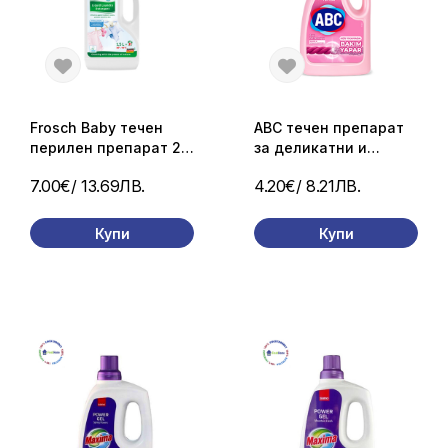
Frosch Baby течен
ABC течен препарат
перилен препарат 21
за деликатни и
пр./ 1,5л.
вълнени дрехи – 2.7 л
7.00€
/ 13.69ЛВ.
4.20€
/ 8.21ЛВ.
(50 пранета)
Купи
Купи