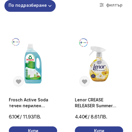
филтър
По подразбиране
Frosch Active Soda
Lenor CREASE
течен перилен
RELEASER Summer
препарат за бяло
Breeze парфюмен
6.10€
/ 11.93ЛВ.
4.40€
/ 8.61ЛВ.
пране със сода
изглаждащ спрей 500
мл.
Купи
Купи