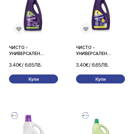
ЧИСТО -
ЧИСТО -
УНИВЕРСАЛЕН
УНИВЕРСАЛЕН
ДЕЗИНФЕКЦИРАЩ
ДЕЗИНФЕКЦИРАЩ
3.40€
/ 6.65ЛВ.
3.40€
/ 6.65ЛВ.
ПРЕПАРАТ ЗА ПОД -
ПРЕПАРАТ ЗА ПОД
960 МЛ.
ЖАСМИН - 960 МЛ.
Купи
Купи