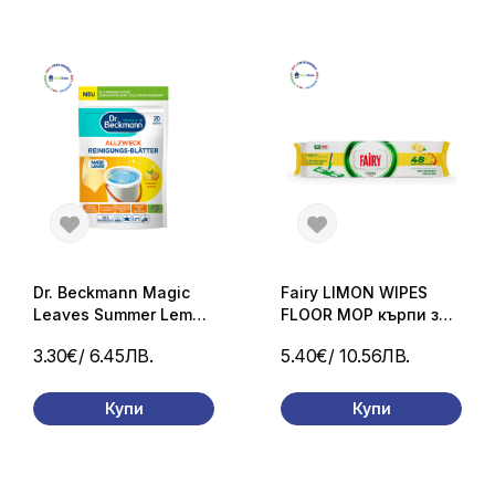
Dr. Beckmann Magic
Fairy LIMON WIPES
Leaves Summer Lemon
FLOOR MOP кърпи за
ленти за почистване
почистване на под 50
3.30€
/ 6.45ЛВ.
5.40€
/ 10.56ЛВ.
на под 20 бр
бр.
Купи
Купи