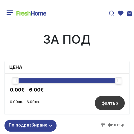
ЗА ПОД
ЦЕНА
филтър
филтър
По подразбиране