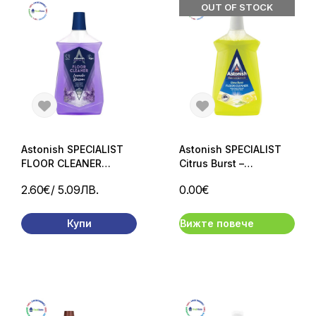
OUT OF STOCK
Astonish SPECIALIST
Astonish SPECIALIST
FLOOR CLEANER
Citrus Burst –
Lavander Blossom
универсален
2.60€
/ 5.09ЛВ.
0.00€
универсален
препарат за под 1 л
препарат за под с
аромат на лавандула
Купи
Вижте повече
1 л.