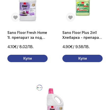
Sano Floor Fresh Home
Sano Floor Plus 2in1
1l. препарат за под
Хлебарка - препарат
СПА
за под с двойно
4.10€
/ 8.02ЛВ.
4.90€
/ 9.58ЛВ.
действие - чист дом
без хлебарки. 1л.
Купи
Купи