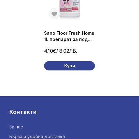
Sano Floor Fresh Home
1l. препарат за под
Галещ памук
4.10€
/ 8.02ЛВ.
Купи
Контакти
За нас
Бърза и удобна доставка