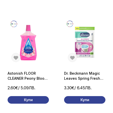
Astonish FLOOR
Dr. Beckmann Magic
CLEANER Peony Bloom
Leaves Spring Fresh
универсален
ленти за почистване
2.60€
/ 5.09ЛВ.
3.30€
/ 6.45ЛВ.
препарат за под с
на под 20 бр
аромат на божур 1 л.
Купи
Купи