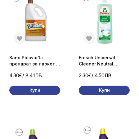
Sano Poliwix 1л.
Frosch Universal
препарат за паркет и
Cleaner Neutral
ламинат
универсален
4.30€
/ 8.41ЛВ.
2.30€
/ 4.50ЛВ.
почистващ препарат
1 л
Купи
Купи