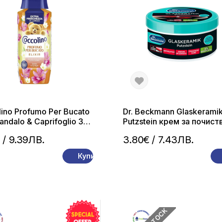
ino Profumo Per Bucato
Dr. Beckmann Glaskerami
 Sandalo & Caprifoglio 342
Putzstein крем за почист
арфюм за пране
на стъклокерамика с гъ
€
/ 9.39ЛВ.
3.80€
/ 7.43ЛВ.
250 г
Купи