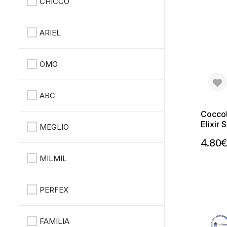
CHICCO
ARIEL
OMO
ABC
Coccol
Elixir
MEGLIO
ml – П
4.80
MILMIL
PERFEX
FAMILIA