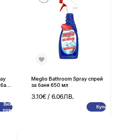
ray
Meglio Bathroom Spray спрей
 баня
за баня 650 мл
3.10€
/ 6.06ЛВ.
Вижте
Купи
повече