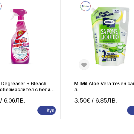
 Degreaser + Bleach
MilMil Aloe Vera течен са
 обезмаслител с белина
л.
л
/ 6.06ЛВ.
3.50€
/ 6.85ЛВ.
Купи