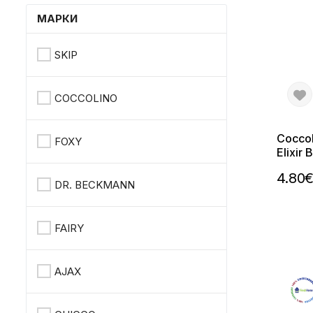
МАРКИ
SKIP
COCCOLINO
Coccol
FOXY
Elixir 
Парфю
4.80
DR. BECKMANN
FAIRY
AJAX