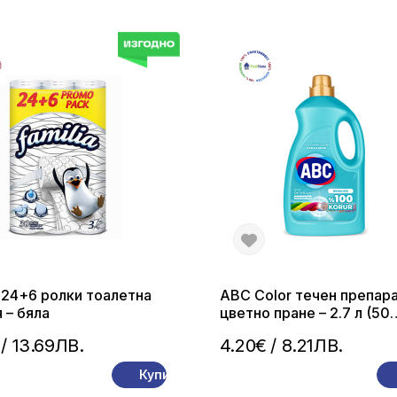
 24+6 ролки тоалетна
ABC Color течен препара
 – бяла
цветно пране – 2.7 л (50
пранета)
/ 13.69ЛВ.
4.20€
/ 8.21ЛВ.
Купи