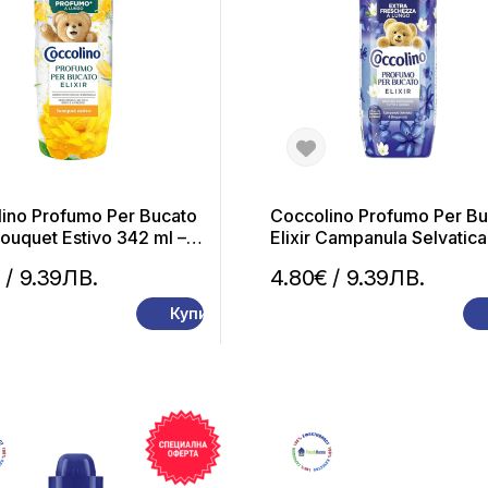
ino Profumo Per Bucato
Coccolino Profumo Per Bu
Bouquet Estivo 342 ml –
Elixir Campanula Selvatica
м за пране
Bergamotto 342 ml – Па
€
/ 9.39ЛВ.
4.80€
/ 9.39ЛВ.
за пране
Купи