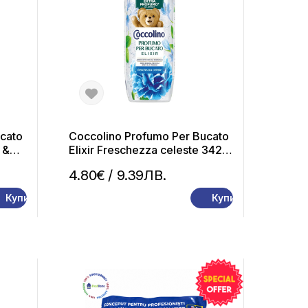
cato
Coccolino Profumo Per Bucato
 &
Elixir Freschezza celeste 342
рфюм
ml – Парфюм за пране
4.80€
/ 9.39ЛВ.
Купи
Купи