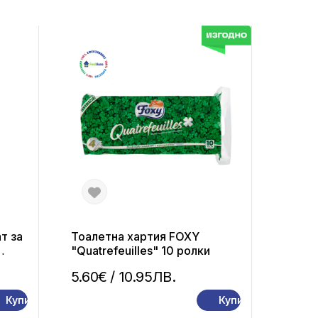
т за
Тоалетна хартия FOXY
"Quatrefeuilles" 10 ролки
5.60€
/ 10.95ЛВ.
Купи
Купи