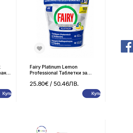
k
Fairy Platinum Lemon
ване
Professional Таблетки за
ба
съдомиялна машина 113
25.80€
/ 50.46ЛВ.
капсули
Купи
Купи