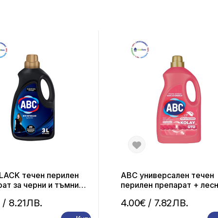
LACK течен перилен
ABC универсален течен
ат за черни и тъмни
перилен препарат + лес
 – 3 л
гладене – 3 л (50 пранет
€
/ 8.21ЛВ.
4.00€
/ 7.82ЛВ.