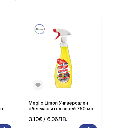
Meglio Limon Универсален
но
обезмаслител спрей 750 мл
а)
3.10€
/ 6.06ЛВ.