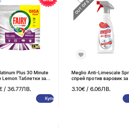
OUT OF STOCK
Platinum Plus 30 Minute
Meglio Anti-Limescale Sp
e Lemon Таблетки за
спрей против варовик за
иялна машина 74
650 мл
€
/ 36.77ЛВ.
3.10€
/ 6.06ЛВ.
ли
Купи