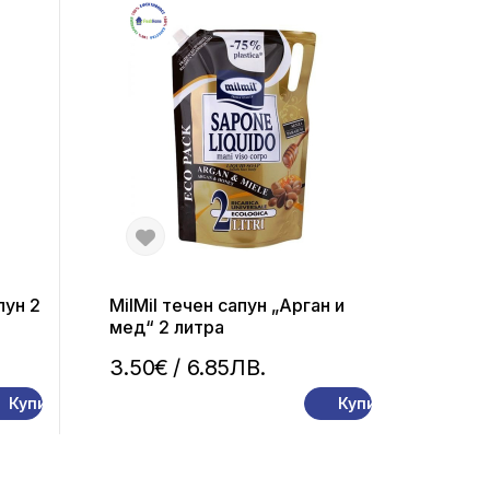
пун 2
MilMil течен сапун „Арган и
мед“ 2 литра
3.50€
/ 6.85ЛВ.
Купи
Купи