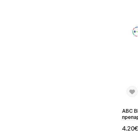
ABC B
препар
тъкани
4.20