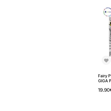
Fairy 
GIGA 
съдом
19.90
капсу