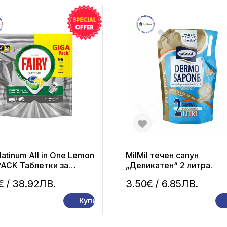
Platinum All in One Lemon
MilMil течен сапун
PACK Таблетки за
„Деликатен“ 2 литра.
иялна машина 96
€
/ 38.92ЛВ.
3.50€
/ 6.85ЛВ.
ли
Купи