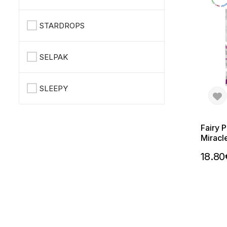
STARDROPS
SELPAK
SLEEPY
Fairy 
Miracl
съдом
18.80
капсу