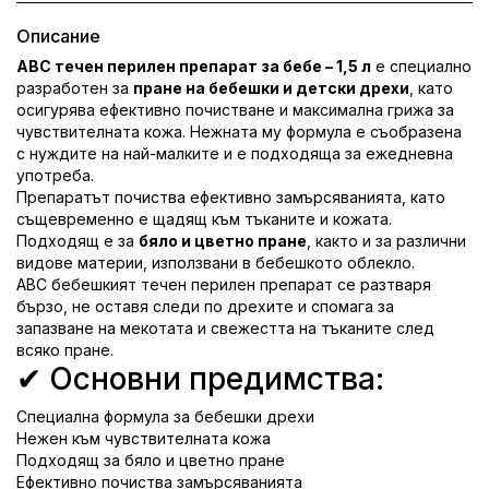
Описание
ABC течен перилен препарат за бебе – 1,5 л
е специално
разработен за
пране на бебешки и детски дрехи
, като
осигурява ефективно почистване и максимална грижа за
чувствителната кожа. Нежната му формула е съобразена
с нуждите на най-малките и е подходяща за ежедневна
употреба.
Препаратът почиства ефективно замърсяванията, като
същевременно е щадящ към тъканите и кожата.
Подходящ е за
бяло и цветно пране
, както и за различни
видове материи, използвани в бебешкото облекло.
ABC бебешкият течен перилен препарат се разтваря
бързо, не оставя следи по дрехите и спомага за
запазване на мекотата и свежестта на тъканите след
всяко пране.
✔ Основни предимства:
Специална формула за бебешки дрехи
Нежен към чувствителната кожа
Подходящ за бяло и цветно пране
Ефективно почиства замърсяванията