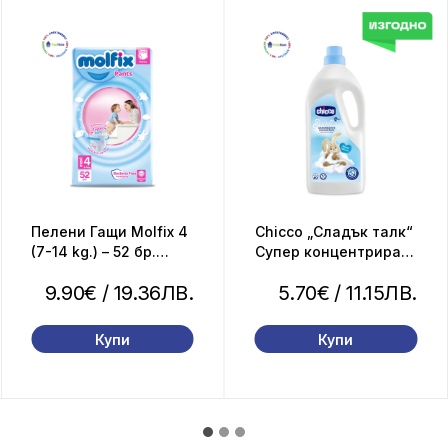
Пелени Гащи Molfix 4
Chicco „Сладък талк“
(7-14 kg.) – 52 бр.
Супер концентриран
+подарък мокри
омекотител, 1,5 л.
9.90€
/ 19.36ЛВ.
5.70€
/ 11.15ЛВ.
кърпи Molfix 60 бр.
етикет
Купи
Купи