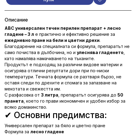
Описание
ABC универсален течен перилен препарат + лесно
гладене – 3 л
е практично и ефективно решение за
ежедневно пране на бели и цветни дрехи
.
Благодарение на специалната си формула, препаратът не
само почиства в дълбочина, но и
улеснява гладенето
,
като намалява намачкването на тъканите.
Продуктът е подходящ за различни видове материи и
осигурява отлични резултати дори при по-ниски
температури. Течната формула се разтваря бързо, не
оставя следи по дрехите и спомага за запазване на
мекотата и свежестта им.
С разфасовка от
3 литра
, препаратът осигурява до
50
пранета
, което го прави икономичен и удобен избор за
всяко домакинство.
✔ Основни предимства:
Универсален препарат за бяло и цветно пране
Формула за
лесно гладене