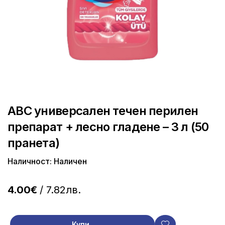
ABC универсален течен перилен
препарат + лесно гладене – 3 л (50
пранета)
Наличност: Наличен
4.00€
/ 7.82лв.
Купи