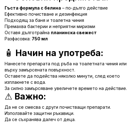
Гъста формула с белина
– по-дълго действие
Ефективно почистване и дезинфекция
Подходящ за баня и тоалетна чиния
Премахва бактерии и неприятни миризми
Оставя дълготрайна
планинска свежест
Разфасовка:
750 мл
🧴
Начин на употреба:
Нанесете препарата под ръба на тоалетната чиния или
върху замърсената повърхност.
Оставете да подейства няколко минути, след което
изплакнете с вода.
За силно замърсяване увеличете времето на действие.
⚠
Важно:
Да не се смесва с други почистващи препарати.
Използвайте защитни ръкавици.
Да се съхранява далеч от деца.