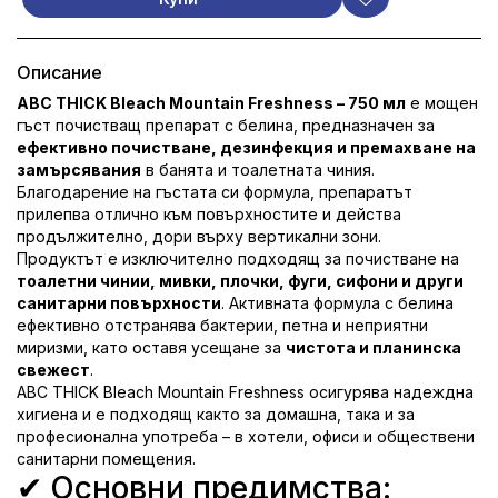
Описание
ABC THICK Bleach Mountain Freshness – 750 мл
е мощен
гъст почистващ препарат с белина, предназначен за
ефективно почистване, дезинфекция и премахване на
замърсявания
в банята и тоалетната чиния.
Благодарение на гъстата си формула, препаратът
прилепва отлично към повърхностите и действа
продължително, дори върху вертикални зони.
Продуктът е изключително подходящ за почистване на
тоалетни чинии, мивки, плочки, фуги, сифони и други
санитарни повърхности
. Активната формула с белина
ефективно отстранява бактерии, петна и неприятни
миризми, като оставя усещане за
чистота и планинска
свежест
.
ABC THICK Bleach Mountain Freshness осигурява надеждна
хигиена и е подходящ както за домашна, така и за
професионална употреба – в хотели, офиси и обществени
санитарни помещения.
✔ Основни предимства: