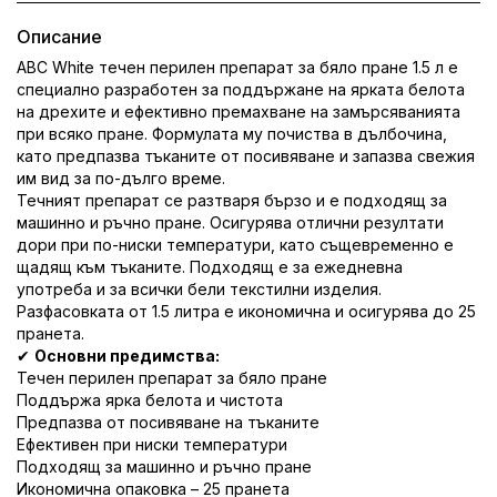
Описание
ABC White течен перилен препарат за бяло пране 1.5 л е
специално разработен за поддържане на ярката белота
на дрехите и ефективно премахване на замърсяванията
при всяко пране. Формулата му почиства в дълбочина,
като предпазва тъканите от посивяване и запазва свежия
им вид за по-дълго време.
Течният препарат се разтваря бързо и е подходящ за
машинно и ръчно пране. Осигурява отлични резултати
дори при по-ниски температури, като същевременно е
щадящ към тъканите. Подходящ е за ежедневна
употреба и за всички бели текстилни изделия.
Разфасовката от 1.5 литра е икономична и осигурява до 25
пранета.
✔
Основни предимства:
Течен перилен препарат за бяло пране
Поддържа ярка белота и чистота
Предпазва от посивяване на тъканите
Ефективен при ниски температури
Подходящ за машинно и ръчно пране
Икономична опаковка – 25 пранета