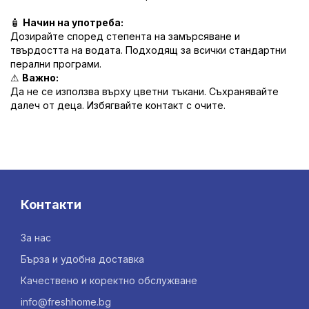
🧴
Начин на употреба:
Дозирайте според степента на замърсяване и
твърдостта на водата. Подходящ за всички стандартни
перални програми.
⚠
Важно:
Да не се използва върху цветни тъкани. Съхранявайте
далеч от деца. Избягвайте контакт с очите.
Контакти
За нас
Бърза и удобна доставка
Качествено и коректно обслужване
info@freshhome.bg