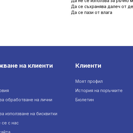
Да не се използва за ръчно 
Да се съхранява далеч от д
Да се пази от влага
жване на клиенти
Клиенти
Моят профил
овия
История на поръчките
за обработване на лични
Бюлетин
за използване на бисквитки
се с нас
сайта