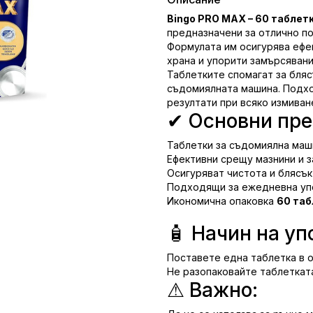
Bingo PRO MAX – 60 таблет
предназначени за отлично по
Формулата им осигурява ефек
храна и упорити замърсявани
Таблетките спомагат за бля
съдомиялната машина. Подхо
резултати при всяко измиван
✔ Основни пре
Таблетки за съдомиялна маш
Ефективни срещу мазнини и 
Осигуряват чистота и блясък
Подходящи за ежедневна уп
Икономична опаковка
60 таб
🧴 Начин на уп
Поставете една таблетка в 
Не разопаковайте таблетката
⚠ Важно: