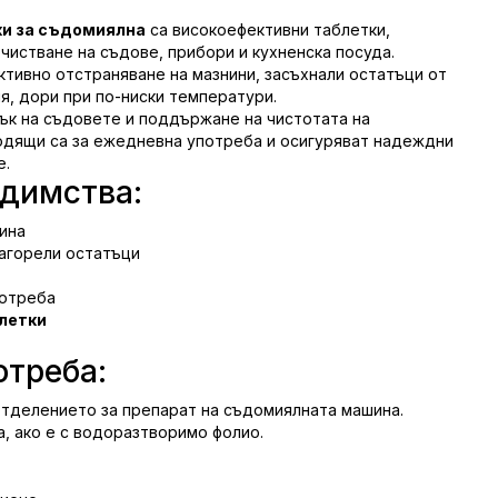
ки за съдомиялна
са високоефективни таблетки,
чистване на съдове, прибори и кухненска посуда.
тивно отстраняване на мазнини, засъхнали остатъци от
я, дори при по-ниски температури.
сък на съдовете и поддържане на чистотата на
дящи са за ежедневна употреба и осигуряват надеждни
е.
димства:
ина
загорели остатъци
отреба
летки
отреба:
отделението за препарат на съдомиялната машина.
, ако е с водоразтворимо фолио.