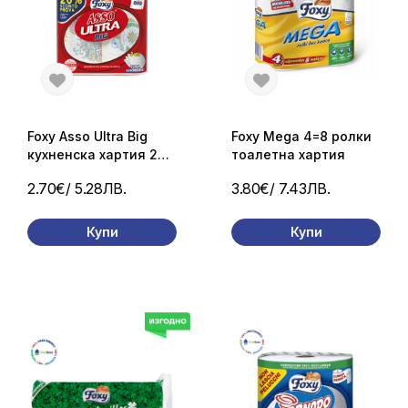
Foxy Asso Ultra Big
Foxy Mega 4=8 ролки
кухненска хартия 2
тоалетна хартия
ролки – голям
2.70€
/ 5.28ЛВ.
3.80€
/ 7.43ЛВ.
формат, висока
попиваемост
Купи
Купи