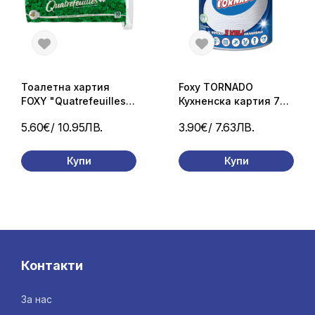
Тоалетна хартия
Foxy TORNADO
FOXY "Quatrefeuilles"
Кухненска картия 750
10 ролки
гр./ 3пл.
5.60€
/ 10.95ЛВ.
3.90€
/ 7.63ЛВ.
Купи
Купи
Контакти
За нас