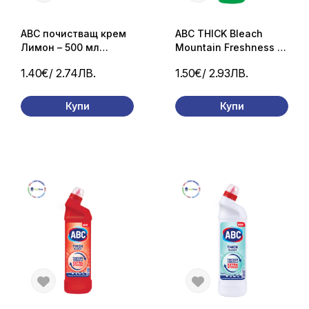
ABC почистващ крем
ABC THICK Bleach
Лимон – 500 мл
Mountain Freshness –
универсален
750 мл препарат за
1.40€
/ 2.74ЛВ.
1.50€
/ 2.93ЛВ.
почистващ препарат
баня и тоалетна
чиния
Купи
Купи