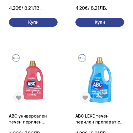
пране – 2.7 л (50
черни и тъмни тъкани
4.20€
/ 8.21ЛВ.
4.20€
/ 8.21ЛВ.
пранета)
– 3 л
Купи
Купи
ABC универсален
ABC LEKE течен
течен перилен
перилен препарат с
препарат + лесно
формула против