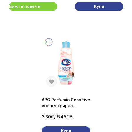
Вижте повече
Купи
ABC Parfumia Sensitive
концентриран
омекотител – 1440 мл
3.30€
/ 6.45ЛВ.
(60 пранета)
Купи