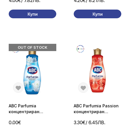
4.00€
/ 7.82ЛВ.
4.20€
/ 8.21ЛВ.
гладене – 3 л (50
петна – 2.7 л (50
пранета)
пранета)
Купи
Купи
OUT OF STOCK
ABC Parfumia
ABC Parfumia Passion
концентриран
концентриран
омекотител с аромат
омекотител с аромат
0.00€
3.30€
/ 6.45ЛВ.
жасмин – 1440 мл (60
далия – 1440 мл (60
пранета)
пранета)