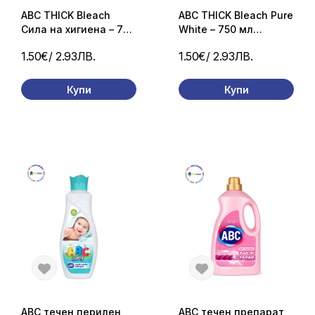
ABC THICK Bleach
ABC THICK Bleach Pure
Сила на хигиена – 750
White – 750 мл
мл дезинфекциращ
дезинфекциращ
1.50€
/ 2.93ЛВ.
1.50€
/ 2.93ЛВ.
препарат за баня и
препарат за баня и
тоалетна чиния
тоалетна чиния
Купи
Купи
ABC течен перилен
ABC течен препарат