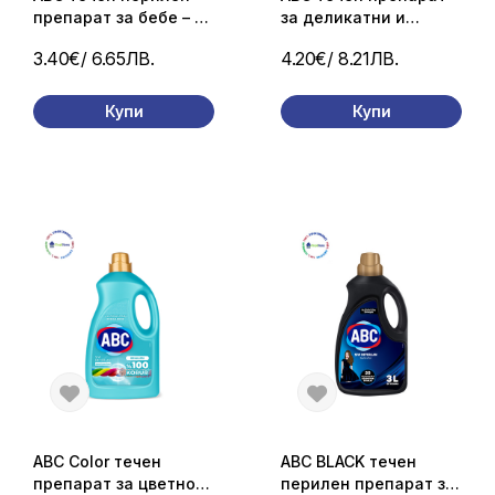
препарат за бебе – 1,5
за деликатни и
л
вълнени дрехи – 2.7 л
3.40€
/ 6.65ЛВ.
4.20€
/ 8.21ЛВ.
(50 пранета)
Купи
Купи
ABC Color течен
ABC BLACK течен
препарат за цветно
перилен препарат за