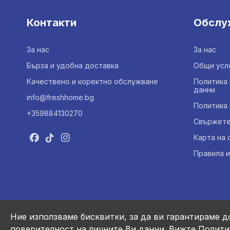
Контакти
Обслу
За нас
За нас
Бърза и удобна доставка
Общи усл
Качествено и коректно обслужване
Политика 
данни
info@freshhome.bg
Политика 
+359884130270
Свържете 
Карта на 
Правила и
Ние използваме бисквитки, за да ви гарантираме д
поверителност на личните Ви данни.
Вижте Полити