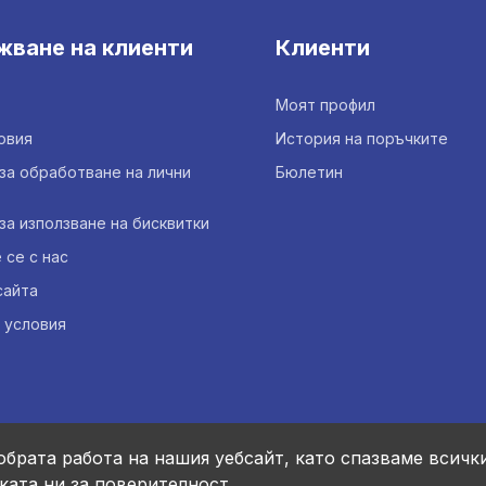
жване на клиенти
Клиенти
Моят профил
овия
История на поръчките
за обработване на лични
Бюлетин
за използване на бисквитки
се с нас
сайта
 условия
обрата работа на нашия уебсайт, като спазваме всичк
ката ни за поверителност