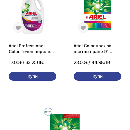
Ariel Professional
Ariel Color прах за
Color Течен перилен
цветно пране 91
препарат за цветно
пранета 5.915 кг
17.00€
/ 33.25ЛВ.
23.00€
/ 44.98ЛВ.
пране 3.75 л / 70
пранета
Купи
Купи