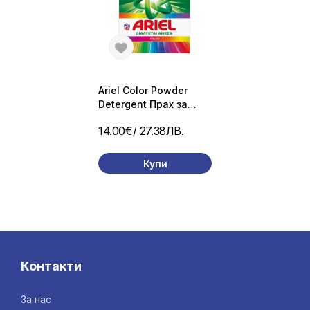
Ariel Color Powder
Detergent Прах за
цветно пране 2.925 кг
14.00€
/ 27.38ЛВ.
/ 45 пранета
Купи
Контакти
За нас