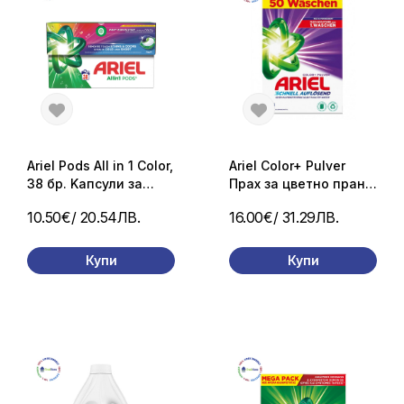
Ariel Pods All in 1 Color,
Ariel Color+ Pulver
38 бр. Kапсули за
Прах за цветно пране
цветно пране
3 кг / 50 пранета
10.50€
/ 20.54ЛВ.
16.00€
/ 31.29ЛВ.
Купи
Купи