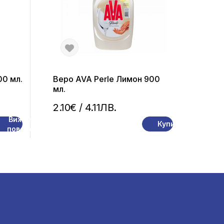
00 мл.
Веро AVA Perle Лимон 900
мл.
2.10€
/ 4.11ЛВ.
Вижте
Купи
повече