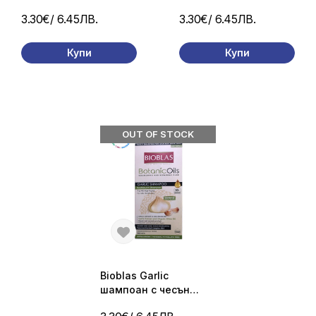
суха и увредена коса
растеж на косата и
3.30€
/ 6.45ЛВ.
3.30€
/ 6.45ЛВ.
с маслинов екстракт,
против косопад 360
360 мл
мл
Купи
Купи
OUT OF STOCK
Bioblas Garlic
шампоан с чесън
против косопад 360