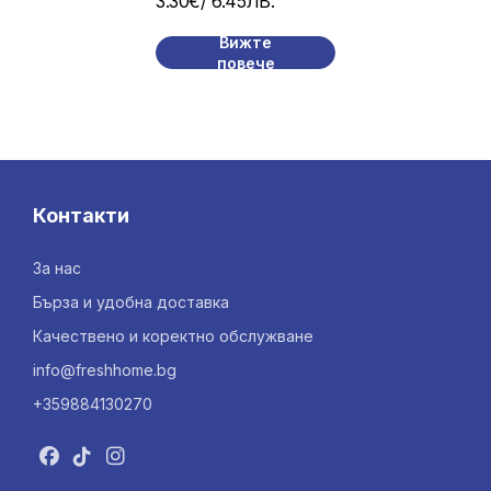
3.30€
/ 6.45ЛВ.
мл
Вижте
повече
Контакти
За нас
Бърза и удобна доставка
Качествено и коректно обслужване
info@freshhome.bg
+359884130270