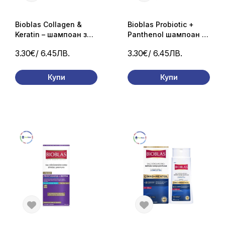
Bioblas Collagen &
Bioblas Probiotic +
Keratin – шампоан за
Panthenol шампоан за
тънка и слаба коса,
суха и увредена коса
3.30€
/ 6.45ЛВ.
3.30€
/ 6.45ЛВ.
360 мл
360 мл
Купи
Купи