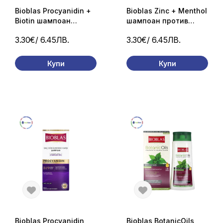
Bioblas Procyanidin +
Bioblas Zinc + Menthol
Biotin шампоан
шампоан против
против косопад от
пърхот и омазняване
3.30€
/ 6.45ЛВ.
3.30€
/ 6.45ЛВ.
стрес 360 мл
360 мл
Купи
Купи
Bioblas Procyanidin
Bioblas BotanicOils