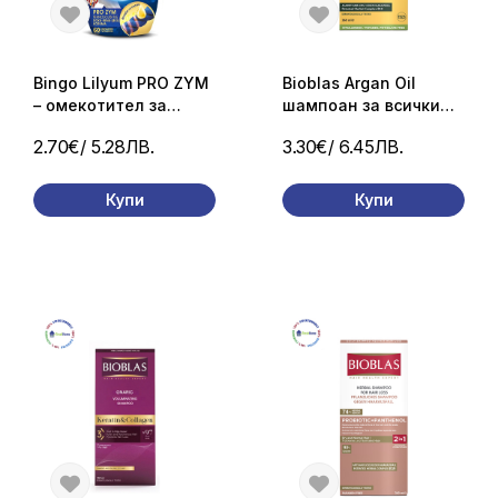
Bingo Lilyum PRO ZYM
Bioblas Argan Oil
– омекотител за
шампоан за всички
тъкани 60 пранета /
типове коса 360 мл
2.70€
/ 5.28ЛВ.
3.30€
/ 6.45ЛВ.
1440 мл
Купи
Купи