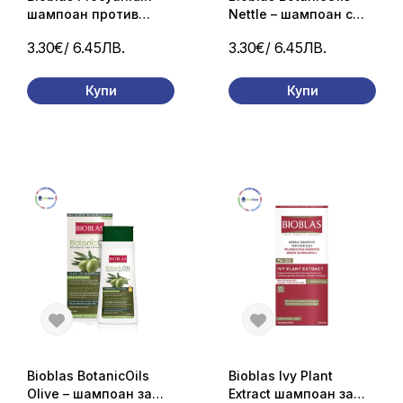
шампоан против
Nettle – шампоан с
косопад и
масло от коприва за
3.30€
/ 6.45ЛВ.
3.30€
/ 6.45ЛВ.
омазняване на
тънка и слаба коса,
скалпа 360 мл
360 мл
Купи
Купи
Bioblas BotanicOils
Bioblas Ivy Plant
Olive – шампоан за
Extract шампоан за