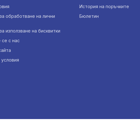
овия
История на поръчките
за обработване на лични
Бюлетин
за използване на бисквитки
се с нас
сайта
 условия