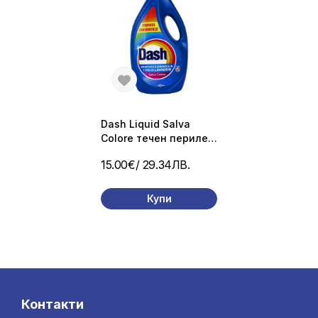
Dash Liquid Salva
Colore течен перилен
препарат за цветно
15.00€
/ 29.34ЛВ.
пране, 60
пранета/2,700л.
Купи
Контакти