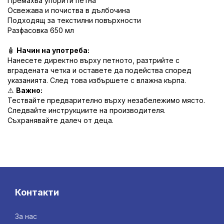
Премахва упорити петна
Освежава и почиства в дълбочина
Подходящ за текстилни повърхности
Разфасовка 650 мл
🧴
Начин на употреба:
Нанесете директно върху петното, разтрийте с
вградената четка и оставете да подейства според
указанията. След това избършете с влажна кърпа.
⚠
Важно:
Тествайте предварително върху незабележимо място.
Следвайте инструкциите на производителя.
Съхранявайте далеч от деца.
Контакти
За нас