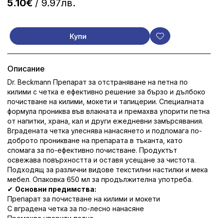
5.10€
/ 9.97лв.
Купи
Описание
Dr. Beckmann Препарат за отстраняване на петна по
килими с четка е ефективно решение за бързо и дълбоко
почистване на килими, мокети и тапицерии. Специалната
формула прониква във влакната и премахва упорити петна
от напитки, храна, кал и други ежедневни замърсявания.
Вградената четка улеснява нанасянето и подпомага по-
доброто проникване на препарата в тъканта, като
спомага за по-ефективно почистване. Продуктът
освежава повърхността и оставя усещане за чистота.
Подходящ за различни видове текстилни настилки и мека
мебел. Опаковка 650 мл за продължителна употреба.
✔
Основни предимства:
Препарат за почистване на килими и мокети
С вградена четка за по-лесно нанасяне