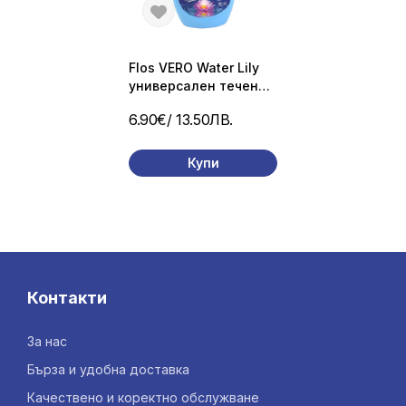
Flos VERO Water Lily
универсален течен
перилен препарат 60
6.90€
/ 13.50ЛВ.
пр./3л.
Купи
Контакти
За нас
Бърза и удобна доставка
Качествено и коректно обслужване