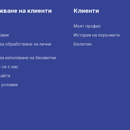
жване на клиенти
Клиенти
Моят профил
овия
История на поръчките
за обработване на лични
Бюлетин
за използване на бисквитки
се с нас
сайта
 условия