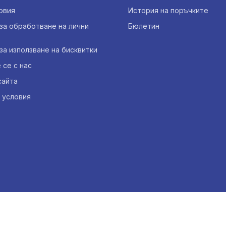
овия
История на поръчките
за обработване на лични
Бюлетин
за използване на бисквитки
се с нас
сайта
 условия