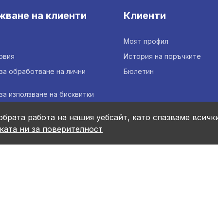
жване на клиенти
Клиенти
Моят профил
овия
История на поръчките
за обработване на лични
Бюлетин
за използване на бисквитки
се с нас
обрата работа на нашия уебсайт, като спазваме всичк
сайта
ката ни за поверителност
 условия