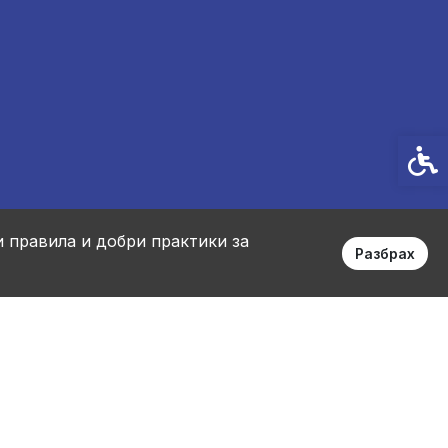
Спец
и правила и добри практики за
Разбрах