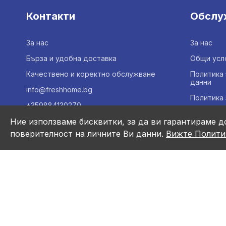
Контакти
Обслу
За нас
За нас
Бърза и удобна доставка
Общи усл
Качествено и коректно обслужване
Политика 
данни
info@freshhome.bg
Политика 
+359884130270
Свържете 
Ние използваме бисквитки, за да ви гарантираме д
Карта на 
поверителност на личните Ви данни.
Вижте Полити
Правила и