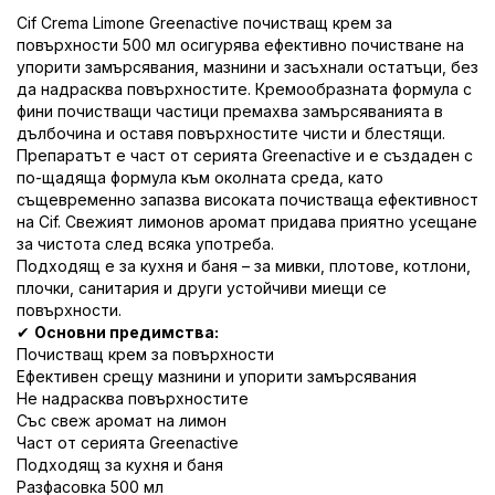
Cif Crema Limone Greenactive почистващ крем за
повърхности 500 мл осигурява ефективно почистване на
упорити замърсявания, мазнини и засъхнали остатъци, без
да надрасква повърхностите. Кремообразната формула с
фини почистващи частици премахва замърсяванията в
дълбочина и оставя повърхностите чисти и блестящи.
Препаратът е част от серията Greenactive и е създаден с
по-щадяща формула към околната среда, като
същевременно запазва високата почистваща ефективност
на Cif. Свежият лимонов аромат придава приятно усещане
за чистота след всяка употреба.
Подходящ е за кухня и баня – за мивки, плотове, котлони,
плочки, санитария и други устойчиви миещи се
повърхности.
✔
Основни предимства:
Почистващ крем за повърхности
Ефективен срещу мазнини и упорити замърсявания
Не надрасква повърхностите
Със свеж аромат на лимон
Част от серията Greenactive
Подходящ за кухня и баня
Разфасовка 500 мл