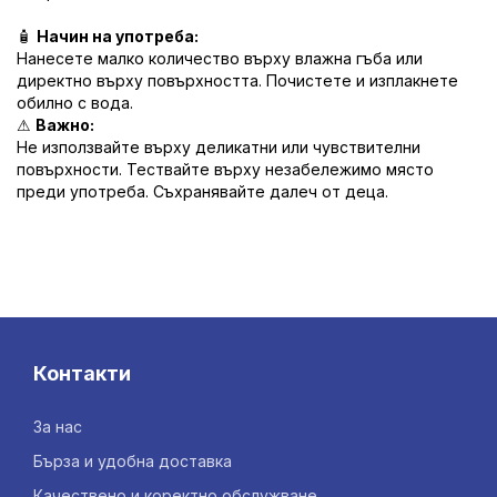
🧴
Начин на употреба:
Нанесете малко количество върху влажна гъба или
директно върху повърхността. Почистете и изплакнете
обилно с вода.
⚠
Важно:
Не използвайте върху деликатни или чувствителни
повърхности. Тествайте върху незабележимо място
преди употреба. Съхранявайте далеч от деца.
Контакти
За нас
Бърза и удобна доставка
Качествено и коректно обслужване