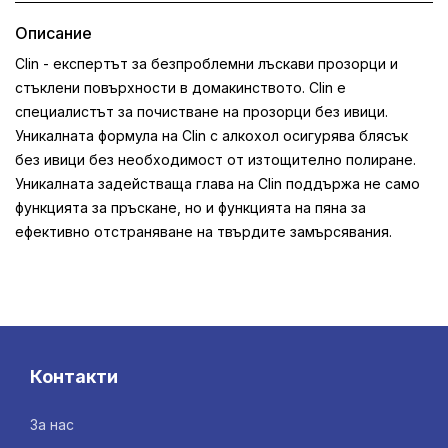
Описание
Clin - експертът за безпроблемни лъскави прозорци и
стъклени повърхности в домакинството. Clin е
специалистът за почистване на прозорци без ивици.
Уникалната формула на Clin с алкохол осигурява блясък
без ивици без необходимост от изтощително полиране.
Уникалната задействаща глава на Clin поддържа не само
функцията за пръскане, но и функцията на пяна за
ефективно отстраняване на твърдите замърсявания.
Контакти
За нас