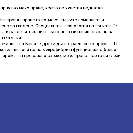
приятно меко пране, което се чувства веднага и
та правят прането по-меко, гънките намаляват и
ено за гладене. Специалната технология на топката Dr.
ига и разделя тъканите, като по този начин съкращава
а енергия.
придават на Вашите дрехи дълготраен, свеж аромат. Те
екстил, включително микрофибри и функционално бельо.
н аромат и прекрасно свежо, меко пране, което ви глези!