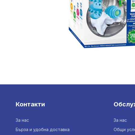
Контакти
Обслу
За нас
За нас
Бърза и удобна доставка
Общи усл