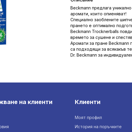
Beckmann предлага уникално 
аромати, които опиеняват!
Специално заоблените шипче
прането е оптимално подготв
Beckmann Trocknerballs повд
времето за сушене и спестяв
Аромати за пране Beckmann 
са подходящи за всякакъв т
Dr. Beckmann за индивидуале
жване на клиенти
Клиенти
Моят профил
овия
История на поръчките