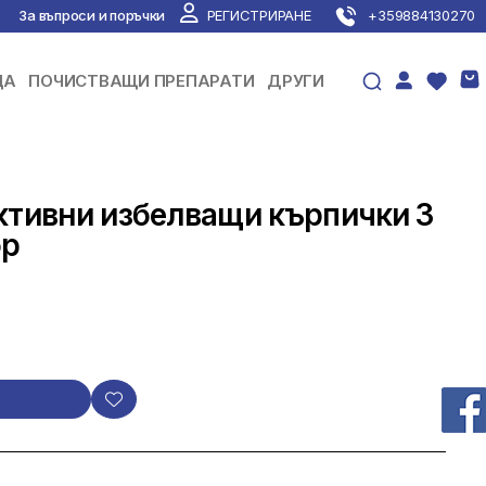
За въпроси и поръчки
РЕГИСТРИРАНЕ
+359884130270
ЦА
ПОЧИСТВАЩИ ПРЕПАРАТИ
ДРУГИ
ктивни избелващи кърпички 3
бр