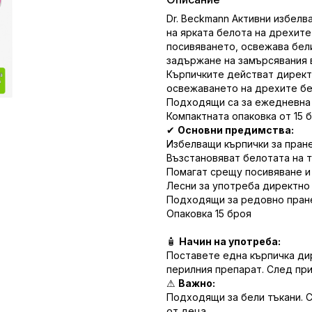
Dr. Beckmann Активни избелв
на ярката белота на дрехите
посивяването, освежава бел
задържане на замърсявания в
Кърпичките действат директ
освежаването на дрехите бе
Подходящи са за ежедневна у
Компактната опаковка от 15 
✔
Основни предимства:
Избелващи кърпички за пране 
Възстановяват белотата на 
Помагат срещу посивяване и
Лесни за употреба директно
Подходящи за редовно пран
Опаковка 15 броя
🧴
Начин на употреба:
Поставете една кърпичка ди
перилния препарат. След при
⚠
Важно:
Подходящи за бели тъкани. 
от деца.