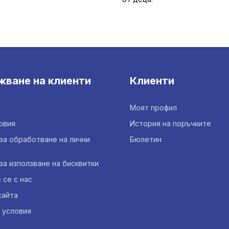
жване на клиенти
Клиенти
Моят профил
овия
История на поръчките
за обработване на лични
Бюлетин
за използване на бисквитки
се с нас
сайта
 условия