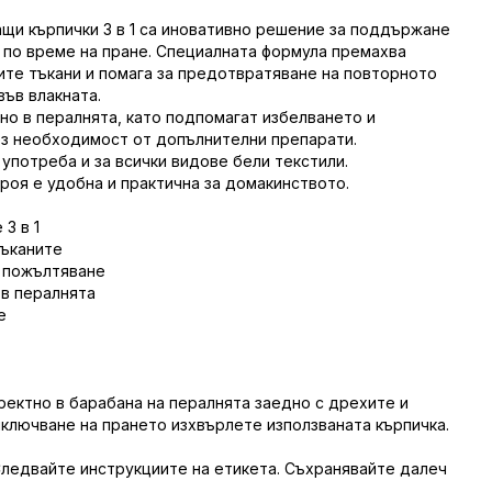
ащи кърпички 3 в 1 са иновативно решение за поддържане
 по време на пране. Специалната формула премахва
ите тъкани и помага за предотвратяване на повторното
ъв влакната.
но в пералнята, като подпомагат избелването и
з необходимост от допълнителни препарати.
потреба и за всички видове бели текстили.
броя е удобна и практична за домакинството.
3 в 1
тъканите
 пожълтяване
 в пералнята
е
ректно в барабана на пералнята заедно с дрехите и
ключване на прането изхвърлете използваната кърпичка.
Следвайте инструкциите на етикета. Съхранявайте далеч