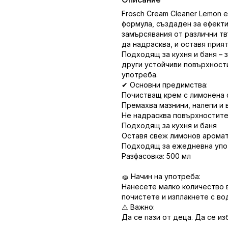
Frosch
Cream Cleaner Lemon 
формула, създаден за ефекти
замърсявания от различни т
да надрасква, и оставя прия
Подходящ за кухня и баня – 
други устойчиви повърхности
употреба.
✔ Основни предимства:
Почистващ крем с лимонена
Премахва мазнини, налепи и 
Не надрасква повърхностит
Подходящ за кухня и баня
Оставя свеж лимонов арома
Подходящ за ежедневна уп
Разфасовка: 500 мл
🧽 Начин на употреба:
Нанесете малко количество 
почистете и изплакнете с во
⚠ Важно:
Да се пази от деца. Да се из