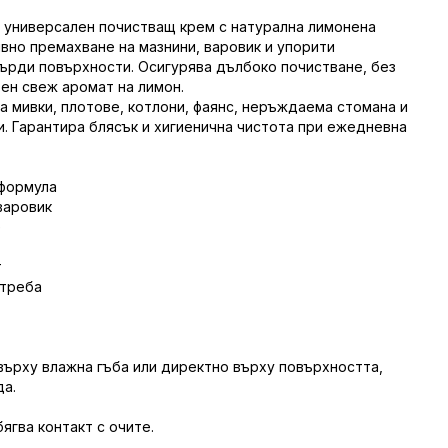
е универсален почистващ крем с натурална лимонена
вно премахване на мазнини, варовик и упорити
върди повърхности. Осигурява дълбоко почистване, без
тен свеж аромат на лимон.
за мивки, плотове, котлони, фаянс, неръждаема стомана и
. Гарантира блясък и хигиенична чистота при ежедневна
 формула
варовик
е
т
отреба
върху влажна гъба или директно върху повърхността,
да.
бягва контакт с очите.