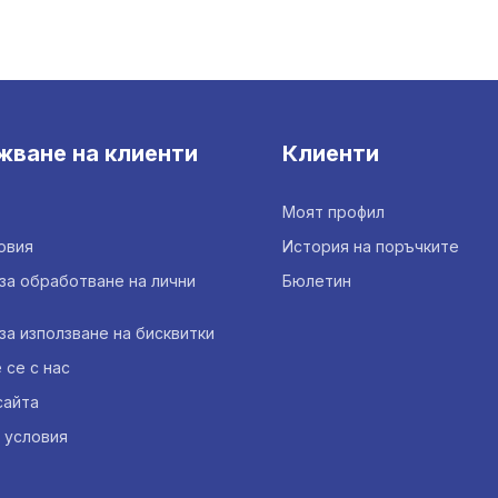
жване на клиенти
Клиенти
Моят профил
овия
История на поръчките
за обработване на лични
Бюлетин
за използване на бисквитки
се с нас
сайта
 условия