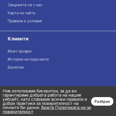
Свържете се с нас
Карта на сайта
Правила и условия
Клиенти
Моят профил
История на поръчките
Бюлетин
Ние използваме бисквитки, за да ви
гарантираме добрата работа на нашия
уебсайт, като спазваме всички правила и
Разбрах
добри практики за поверителност на
личните Ви данни.
Вижте Политиката ни за
поверителност