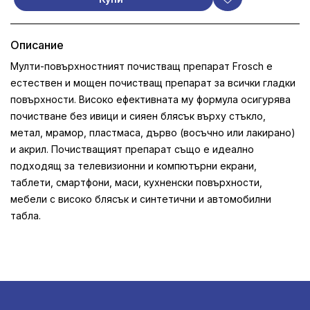
Описание
Мулти-повърхностният почистващ препарат Frosch е
естествен и мощен почистващ препарат за всички гладки
повърхности. Високо ефективната му формула осигурява
почистване без ивици и сияен блясък върху стъкло,
метал, мрамор, пластмаса, дърво (восъчно или лакирано)
и акрил. Почистващият препарат също е идеално
подходящ за телевизионни и компютърни екрани,
таблети, смартфони, маси, кухненски повърхности,
мебели с високо блясък и синтетични и автомобилни
табла.