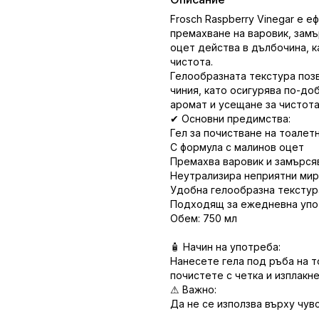
Frosch
Raspberry Vinegar е е
премахване на варовик, замъ
оцет действа в дълбочина, к
чистота.
Гелообразната текстура поз
чиния, като осигурява по-до
аромат и усещане за чистота
✔ Основни предимства:
Гел за почистване на тоалет
С формула с малинов оцет
Премахва варовик и замърся
Неутрализира неприятни ми
Удобна гелообразна текстур
Подходящ за ежедневна уп
Обем: 750 мл
🧴 Начин на употреба:
Нанесете гела под ръба на т
почистете с четка и изплакне
⚠ Важно:
Да не се използва върху чув