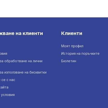
жване на клиенти
Клиенти
Моят профил
овия
История на поръчките
за обработване на лични
Бюлетин
за използване на бисквитки
се с нас
сайта
 условия