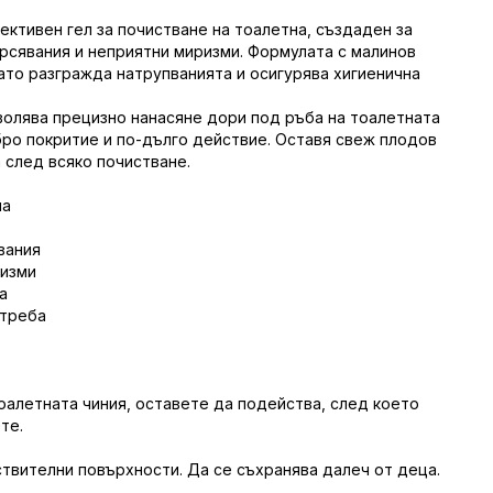
фективен гел за почистване на тоалетна, създаден за
рсявания и неприятни миризми. Формулата с малинов
ато разгражда натрупванията и осигурява хигиенична
волява прецизно нанасяне дори под ръба на тоалетната
бро покритие и по-дълго действие. Оставя свеж плодов
 след всяко почистване.
на
вания
ризми
а
отреба
оалетната чиния, оставете да подейства, след което
те.
ствителни повърхности. Да се съхранява далеч от деца.