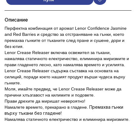
Описание
Перфектна комбинация от аромат Lenor Confidence Jasmine
and Red Barries и средство за отстраняване на гънки, което
премахва гънките от тъканите след пране и сушене, дори и
без ютия.
Lenor Crease Releaser включва освежител за тъкани,
намалява статичното електричество, елиминира миризмите и
прави гладенето лесно, като намалява времето и усилията.
Lenor Crease Releaser съдържа съставка на основата на
силиций, поради което нашият продукт върши чудеса върху
гънките.
Моля, имайте предвид, че Lenor Crease Releaser може да
причини хлъзгавост на килимите и подовете.
Прави дрехите да миришат невероятно!
П
ремахва гънки
Намалете времето, прекарано в гладене.
върху тъкани без гладене
!
Намалява статичното електричество и елиминира миризмит
e.