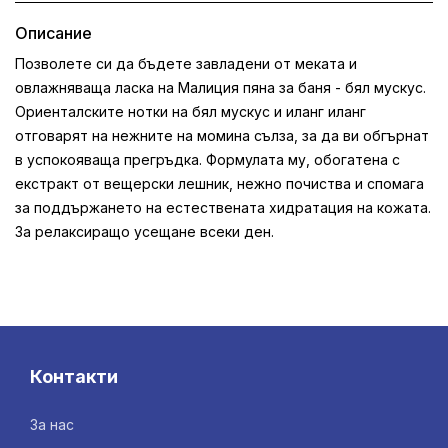
Описание
Позволете си да бъдете завладени от меката и
овлажняваща ласка на Малиция пяна за баня - бял мускус.
Ориенталските нотки на бял мускус и иланг иланг
отговарят на нежните на момина сълза, за да ви обгърнат
в успокояваща прегръдка. Формулата му, обогатена с
екстракт от вещерски лешник, нежно почиства и спомага
за поддържането на естествената хидратация на кожата.
За релаксиращо усещане всеки ден.
Контакти
За нас