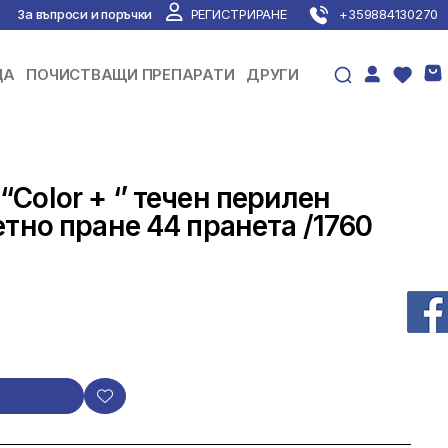
За въпроси и поръчки
РЕГИСТРИРАНЕ
+359884130270
ЦА
ПОЧИСТВАЩИ ПРЕПАРАТИ
ДРУГИ
Color + ‘’ течен перилен
етно пране 44 пранета /1760