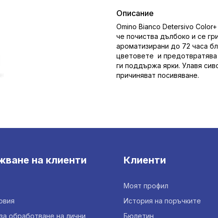
Описание
Omino Bianco Detersivo Colo
че почиства дълбоко и се гр
ароматизирани до 72 часа б
цветовете и предотвратява 
ги поддържа ярки. Улавя сив
причиняват посивяване.
жване на клиенти
Клиенти
Моят профил
овия
История на поръчките
за обработване на лични
Бюлетин