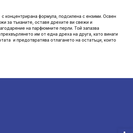
r+ с концентрирана формула, подсилена с ензими. Освен
ижи за тъканите, оставя дрехите ви свежи и
лагодарение на парфюмните перли. Той запазва
прехвърлянето им от една дреха на друга, като винаги
отата и предотвратява отлагането на остатъци, които