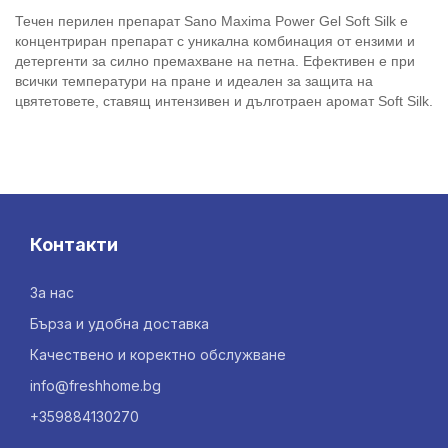
Течен перилен препарат Sano Maxima Power Gel Soft Silk е
концентриран препарат с уникална комбинация от ензими и
детергенти за силно премахване на петна. Ефективен е при
всички температури на пране и идеален за защита на
цвятетовете, ставящ интензивен и дълготраен аромат Soft Silk.
Контакти
За нас
Бърза и удобна доставка
Качествено и коректно обслужване
info@freshhome.bg
+359884130270