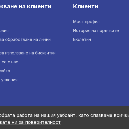
жване на клиенти
Клиенти
Моят профил
овия
История на поръчките
за обработване на лични
Бюлетин
за използване на бисквитки
се с нас
сайта
 условия
обрата работа на нашия уебсайт, като спазваме всичк
ката ни за поверителност