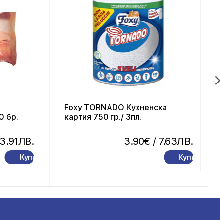
а
Foxy TORNADO Кухненска
0 бр.
картия 750 гр./ 3пл.
 3.91ЛВ.
3.90€
/ 7.63ЛВ.
Купи
Купи