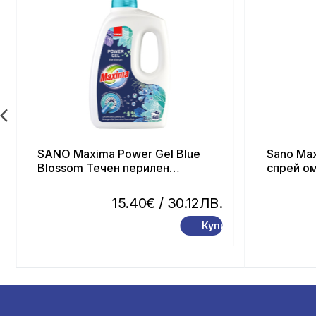
SANO Maxima Power Gel Blue
Sano Max
Blossom Течен перилен
спрей ом
препарат 60 пранета/ 3л.
15.40€
/ 30.12ЛВ.
Купи