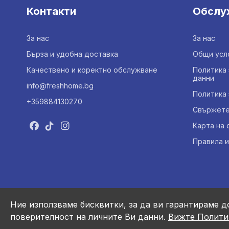
Контакти
Обслу
За нас
За нас
Бърза и удобна доставка
Общи усл
Качествено и коректно обслужване
Политика 
данни
info@freshhome.bg
Политика 
+359884130270
Свържете 
Карта на 
Правила и
Ние използваме бисквитки, за да ви гарантираме д
поверителност на личните Ви данни.
Вижте Полити