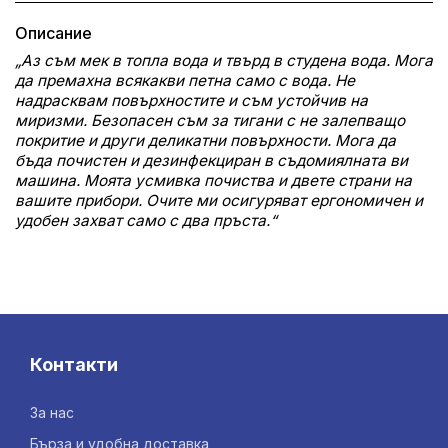
Описание
„Аз съм мек в топла вода и твърд в студена вода. Мога
да премахна всякакви петна само с вода.
Не
надрасквам повърхностите и съм устойчив на
миризми. Безопасен съм за тигани с не залепващо
покритие и други деликатни повърхности. Мога да
бъда почистен и дезинфекциран в съдомиялната ви
машина. Моята усмивка почиства и двете страни на
вашите прибори. Очите ми осигуряват ергономичен и
удобен захват само с два пръста.“
Контакти
За нас
Бърза и удобна доставка