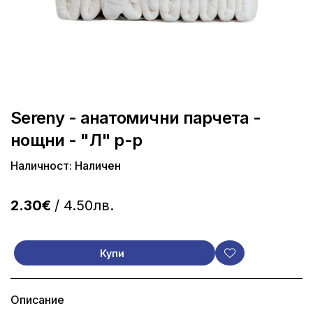
Sereny - анатомични парчета -
нощни - "Л" р-р
Наличност: Наличен
2.30€
/ 4.50лв.
Купи
Описание