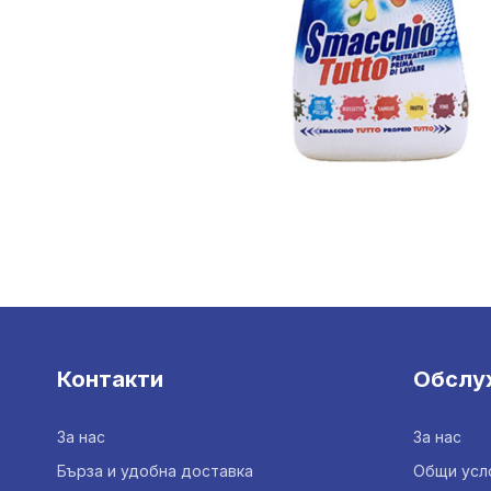
Контакти
Обслу
За нас
За нас
Бърза и удобна доставка
Общи усл