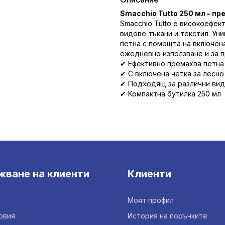
Smacchio Tutto 250 мл – пр
Smacchio Tutto е високоефек
видове тъкани и текстил. Ун
петна с помощта на включен
ежедневно използване и за 
✔ Ефективно премахва петна 
✔ С включена четка за лесно
✔ Подходящ за различни вид
✔ Компактна бутилка 250 мл
жване на клиенти
Клиенти
Моят профил
овия
История на поръчките