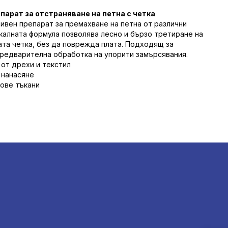
епарат за отстраняване на петна с четка
тивен препарат за премахване на петна от различни
икалната формула позволява лесно и бързо третиране на
ата четка, без да поврежда плата. Подходящ за
предварителна обработка на упорити замърсявания.
от дрехи и текстил
 нанасяне
ове тъкани