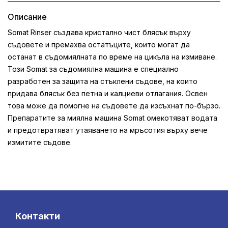
Описание
Somat Rinser създава кристално чист блясък върху
съдовете и премахва остатъците, които могат да
останат в съдомиялната по време на цикъла на измиване.
Този Somat за съдомиялна машина е специално
разработен за защита на стъклени съдове, на които
придава блясък без петна и калциеви отлагания. Освен
това може да помогне на съдовете да изсъхнат по-бързо.
Препаратите за миялна машина Somat омекотяват водата
и предотвратяват утаяването на мръсотия върху вече
измитите съдове.
Контакти