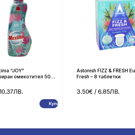
xima “JOY”
Astonish FIZZ & FRESH Eu
риран омекотител 50
Fresh – 8 таблетки
1л.
 10.37ЛВ.
3.50€
/ 6.85ЛВ.
Купи