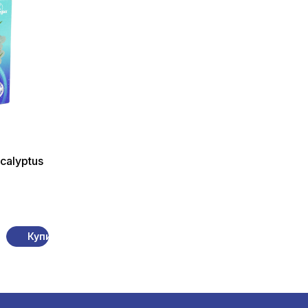
calyptus
Купи