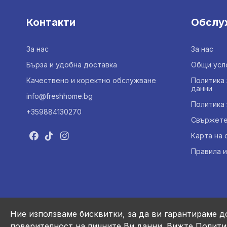
Контакти
Обслу
За нас
За нас
Бърза и удобна доставка
Общи усл
Качествено и коректно обслужване
Политика 
данни
info@freshhome.bg
Политика 
+359884130270
Свържете 
Карта на 
Правила и
Ние използваме бисквитки, за да ви гарантираме д
поверителност на личните Ви данни.
Вижте Полити