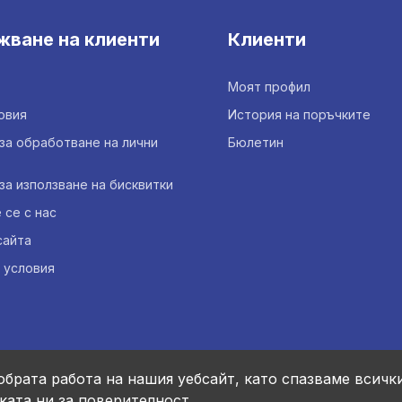
жване на клиенти
Клиенти
Моят профил
овия
История на поръчките
за обработване на лични
Бюлетин
за използване на бисквитки
се с нас
сайта
 условия
обрата работа на нашия уебсайт, като спазваме всичк
ката ни за поверителност