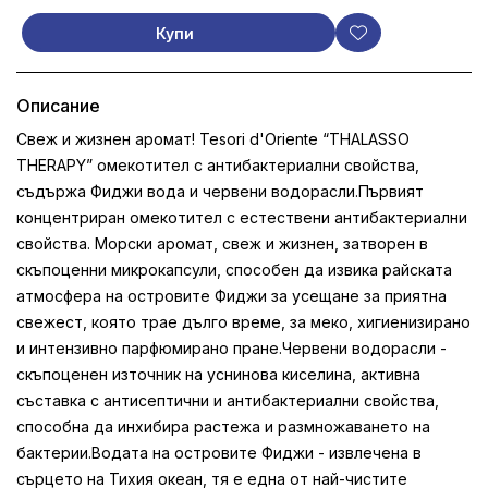
Купи
Описание
Свеж и жизнен аромат! Tesori d'Oriente “THALASSO
THERAPY” омекотител с антибактериални свойства,
съдържа Фиджи вода и червени водорасли.Първият
концентриран омекотител с естествени антибактериални
свойства. Морски аромат, свеж и жизнен, затворен в
скъпоценни микрокапсули, способен да извика райската
атмосфера на островите Фиджи за усещане за приятна
свежест, която трае дълго време, за меко, хигиенизирано
и интензивно парфюмирано пране.Червени водорасли -
скъпоценен източник на уснинова киселина, активна
съставка с антисептични и антибактериални свойства,
способна да инхибира растежа и размножаването на
бактерии.Водата на островите Фиджи - извлечена в
сърцето на Тихия океан, тя е една от най-чистите