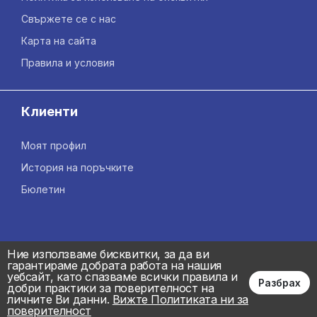
Свържете се с нас
Карта на сайта
Правила и условия
Клиенти
Моят профил
История на поръчките
Бюлетин
Ние използваме бисквитки, за да ви
гарантираме добрата работа на нашия
уебсайт, като спазваме всички правила и
Разбрах
добри практики за поверителност на
личните Ви данни.
Вижте Политиката ни за
поверителност