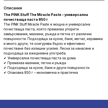
Описание
The PINK Stuff The Miracle Paste – универсална
почистваща паста 850 г
The PINK Stuff Miracle Paste е мощна и универсална
почистваща паста, която премахва упорити
замърсявания, мазнини, ръжда и петна от различни
повърхности. Подходяща за кухня, баня, метал, керамика
и много други, тя осигурява бързо и ефективно
почистване без излишни усилия. Лесна за нанасяне и
подходяща за ежедневна употреба.
✔ Универсална почистваща паста за дома
✔ Премахва мазнини, петна и ръжда
✔ Подходяща за кухня, баня и други повърхности
✔ Опаковка 850 г – икономична и практична