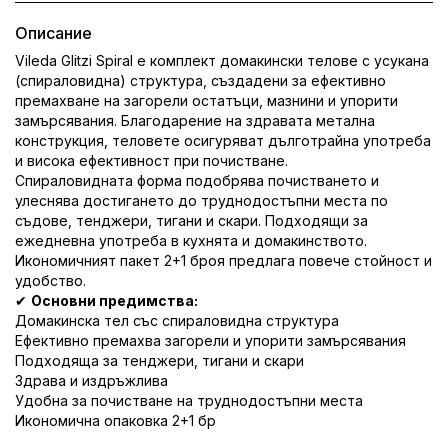
Описание
Vileda
Glitzi Spiral е комплект домакински телове с усукана
(спираловидна) структура, създадени за ефективно
премахване на загорели остатъци, мазнини и упорити
замърсявания. Благодарение на здравата метална
конструкция, теловете осигуряват дълготрайна употреба
и висока ефективност при почистване.
Спираловидната форма подобрява почистването и
улеснява достигането до труднодостъпни места по
съдове, тенджери, тигани и скари. Подходящи за
ежедневна употреба в кухнята и домакинството.
Икономичният пакет 2+1 броя предлага повече стойност и
удобство.
✔
Основни предимства:
Домакинска тел със спираловидна структура
Ефективно премахва загорели и упорити замърсявания
Подходяща за тенджери, тигани и скари
Здрава и издръжлива
Удобна за почистване на труднодостъпни места
Икономична опаковка 2+1 бр