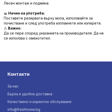
Лесен монтаж и подмяна
🧽
Начин на употреба:
Поставете резервата върху мопа, използвайте за
почистване и след употреба изплакнете или изперете.
⚠
Важно:
Да се пере според указанията на производителя. Да не
се използва с омекотител.
Контакти
За нас
Бърза и удобна доставка
Качествено и коректно обслужване
info@freshhome.bg