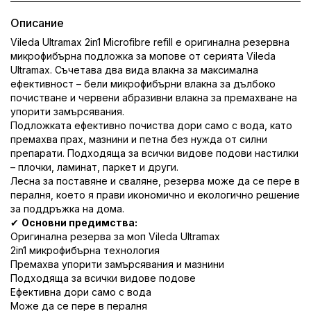
Описание
Vileda
Ultramax 2in1 Microfibre refill е оригинална резервна
микрофибърна подложка за мопове от серията Vileda
Ultramax. Съчетава два вида влакна за максимална
ефективност – бели микрофибърни влакна за дълбоко
почистване и червени абразивни влакна за премахване на
упорити замърсявания.
Подложката ефективно почиства дори само с вода, като
премахва прах, мазнини и петна без нужда от силни
препарати. Подходяща за всички видове подови настилки
– плочки, ламинат, паркет и други.
Лесна за поставяне и сваляне, резерва може да се пере в
пералня, което я прави икономично и екологично решение
за поддръжка на дома.
✔
Основни предимства:
Оригинална резерва за моп Vileda Ultramax
2in1 микрофибърна технология
Премахва упорити замърсявания и мазнини
Подходяща за всички видове подове
Ефективна дори само с вода
Може да се пере в пералня