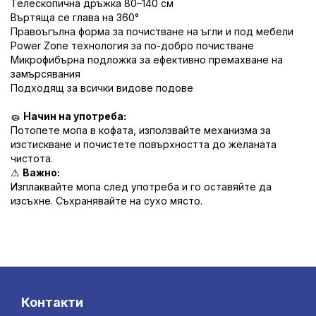
Телескопична дръжка 80–140 см
Въртяща се глава на 360°
Правоъгълна форма за почистване на ъгли и под мебели
Power Zone технология за по-добро почистване
Микрофибърна подложка за ефективно премахване на
замърсявания
Подходящ за всички видове подове
🧽
Начин на употреба:
Потопете мопа в кофата, използвайте механизма за
изстискване и почистете повърхността до желаната
чистота.
⚠
Важно:
Изплаквайте мопа след употреба и го оставяйте да
изсъхне. Съхранявайте на сухо място.
Контакти