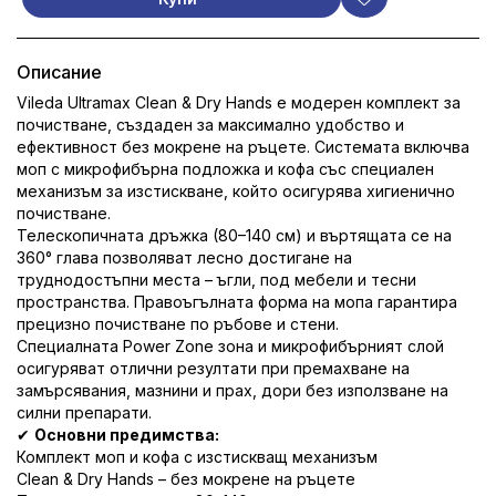
Описание
Vileda
Ultramax Clean & Dry Hands е модерен комплект за
почистване, създаден за максимално удобство и
ефективност без мокрене на ръцете. Системата включва
моп с микрофибърна подложка и кофа със специален
механизъм за изстискване, който осигурява хигиенично
почистване.
Телескопичната дръжка (80–140 см) и въртящата се на
360° глава позволяват лесно достигане на
труднодостъпни места – ъгли, под мебели и тесни
пространства. Правоъгълната форма на мопа гарантира
прецизно почистване по ръбове и стени.
Специалната Power Zone зона и микрофибърният слой
осигуряват отлични резултати при премахване на
замърсявания, мазнини и прах, дори без използване на
силни препарати.
✔
Основни предимства:
Комплект моп и кофа с изстискващ механизъм
Clean & Dry Hands – без мокрене на ръцете