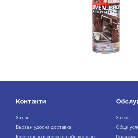
Контакти
Обслу
За нас
За нас
Бърза и удобна доставка
Общи усл
Качествено и коректно обслужване
Политика 