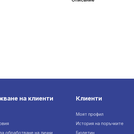
жване на клиенти
Клиенти
Моят профил
овия
История на поръчките
за обработване на лични
Бюлетин